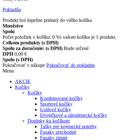
Pokladňa
Produkt bol úspešne pridaný do vášho košíka
Množstvo
Spolu
Počet položiek v košíku:
0
Vo vašom košíku je 1 produkt.
Celkom produkty (s DPH)
Spolu za doručenie: (s DPH)
Bude určené
DPH
0,00 €
Spolu (s DPH)
Pokračovať v nákupe
Pokračovať do pokladne
Menu
AKCIE
Kočíky
Kočíky
Kombinované kočíky
Športové kočíky
Golfové kočíky
Dvojičkové a súrodenecké kočíky
Doplnky ku kočíkom
Tašky pre kojenecké potreby
Fusaky prechodné
Fusaky zimné