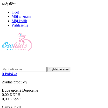
Môj účet
Účet
Môj zoznam
Môj košík
Prihlásenie
Vyhľadávanie
0
Položka
Žiadne produkty
Bude určené
Doručenie
0,00 €
DPH
0,00 €
Spolu
Ceny s DPH