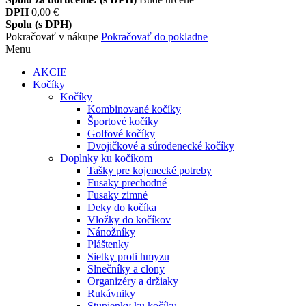
DPH
0,00 €
Spolu (s DPH)
Pokračovať v nákupe
Pokračovať do pokladne
Menu
AKCIE
Kočíky
Kočíky
Kombinované kočíky
Športové kočíky
Golfové kočíky
Dvojičkové a súrodenecké kočíky
Doplnky ku kočíkom
Tašky pre kojenecké potreby
Fusaky prechodné
Fusaky zimné
Deky do kočíka
Vložky do kočíkov
Nánožníky
Pláštenky
Sietky proti hmyzu
Slnečníky a clony
Organizéry a držiaky
Rukávniky
Stupienky ku kočíku