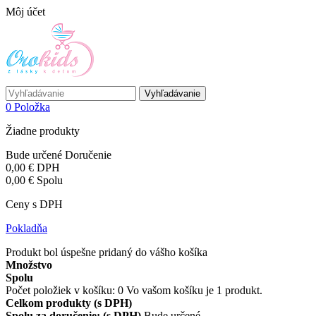
Môj účet
Vyhľadávanie
0
Položka
Žiadne produkty
Bude určené
Doručenie
0,00 €
DPH
0,00 €
Spolu
Ceny s DPH
Pokladňa
Produkt bol úspešne pridaný do vášho košíka
Množstvo
Spolu
Počet položiek v košíku:
0
Vo vašom košíku je 1 produkt.
Celkom produkty (s DPH)
Spolu za doručenie: (s DPH)
Bude určené