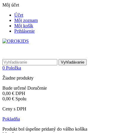
Môj účet
Účet
Môj zoznam
Môj košík
Prihlásenie
Vyhľadávanie
0
Položka
Žiadne produkty
Bude určené
Doručenie
0,00 €
DPH
0,00 €
Spolu
Ceny s DPH
Pokladňa
Produkt bol úspešne pridaný do vášho košíka