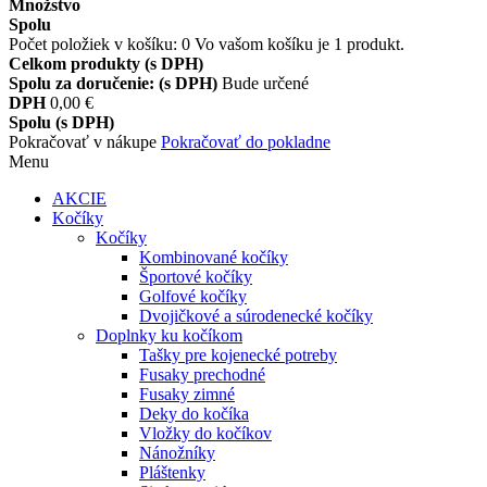
Množstvo
Spolu
Počet položiek v košíku:
0
Vo vašom košíku je 1 produkt.
Celkom produkty (s DPH)
Spolu za doručenie: (s DPH)
Bude určené
DPH
0,00 €
Spolu (s DPH)
Pokračovať v nákupe
Pokračovať do pokladne
Menu
AKCIE
Kočíky
Kočíky
Kombinované kočíky
Športové kočíky
Golfové kočíky
Dvojičkové a súrodenecké kočíky
Doplnky ku kočíkom
Tašky pre kojenecké potreby
Fusaky prechodné
Fusaky zimné
Deky do kočíka
Vložky do kočíkov
Nánožníky
Pláštenky